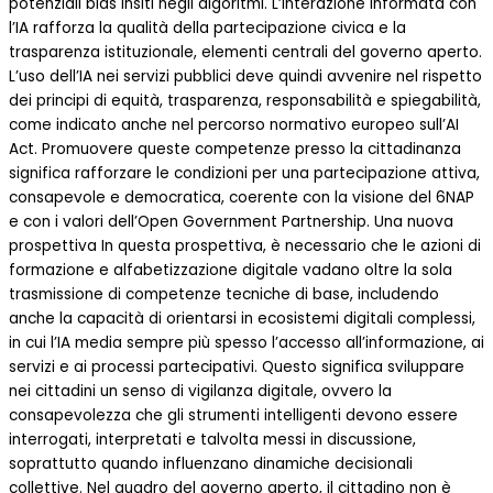
potenziali bias insiti negli algoritmi. L’interazione informata con
l’IA rafforza la qualità della partecipazione civica e la
trasparenza istituzionale, elementi centrali del governo aperto.
L’uso dell’IA nei servizi pubblici deve quindi avvenire nel rispetto
dei principi di equità, trasparenza, responsabilità e spiegabilità,
come indicato anche nel percorso normativo europeo sull’AI
Act. Promuovere queste competenze presso la cittadinanza
significa rafforzare le condizioni per una partecipazione attiva,
consapevole e democratica, coerente con la visione del 6NAP
e con i valori dell’Open Government Partnership. Una nuova
prospettiva In questa prospettiva, è necessario che le azioni di
formazione e alfabetizzazione digitale vadano oltre la sola
trasmissione di competenze tecniche di base, includendo
anche la capacità di orientarsi in ecosistemi digitali complessi,
in cui l’IA media sempre più spesso l’accesso all’informazione, ai
servizi e ai processi partecipativi. Questo significa sviluppare
nei cittadini un senso di vigilanza digitale, ovvero la
consapevolezza che gli strumenti intelligenti devono essere
interrogati, interpretati e talvolta messi in discussione,
soprattutto quando influenzano dinamiche decisionali
collettive. Nel quadro del governo aperto, il cittadino non è