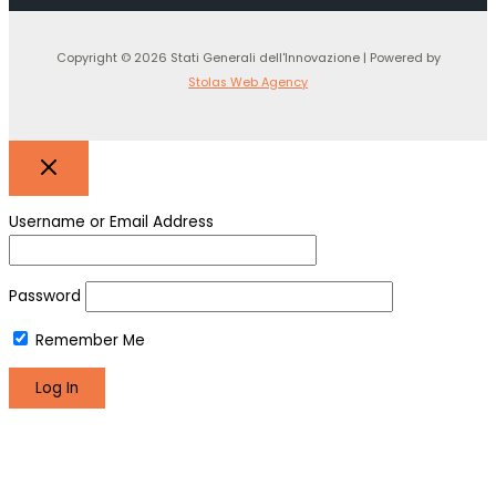
Copyright © 2026 Stati Generali dell'Innovazione | Powered by
Stolas Web Agency
Username or Email Address
Password
Remember Me
Register
Lost your password?
We use cookies to make sure you can have the best
experience on our site. If you continue to use this site we will