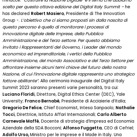
minacce.
“Costruire la Nazione Digitale” è il tema che abbiamo
scelto per questa ottava edizione del Digital Italy Summit –
he
has declared
Robert Masiero
, Presidente di The Innovation
Group -.
L’obiettivo che ci siamo proposti sin dalla nascita di
questo percorso è quello di monitorare i processi di
innovazione digitale delle Imprese, della Pubblica
Amministrazione e del Terzo settore. Per questo abbiamo
invitato i Rappresentanti del Governo, i Leader del mondo
economico ed imprenditoriale, i vertici della Pubblica
Amministrazione, del mondo Associativo e del Terzo Settore per
affrontare insieme alcuni temi chiave del futuro della nostra
Nazione, di cui l’innovazione digitale rappresenta uno strategico
fattore abilitante”.
Alla cerimonia inaugurale del Digital Italy
Summit 2023 saranno presenti varie personalità, tra cui:
Luciano Floridi
, Direttore, Digital Ethics Center (DEC), Yale
University;
Franco Bernabè
, Presidente di Acciaierie d’Italia;
Gregorio De Felice
, Chief Economist, Intesa Sanpaolo;
Nathalie
Tocci
, Direttrice, Istituto Affari Internazionali;
Carlo Alberto
Carnevale Maffè
, Docente di strategia d’Impresa ed Economia
Aziendale della SDA Bocconi;
Alfonso Fuggetta
, CEO di Cefriel;
Adolfo Urso,
Ministro per le imprese e il Made in Italy. Una