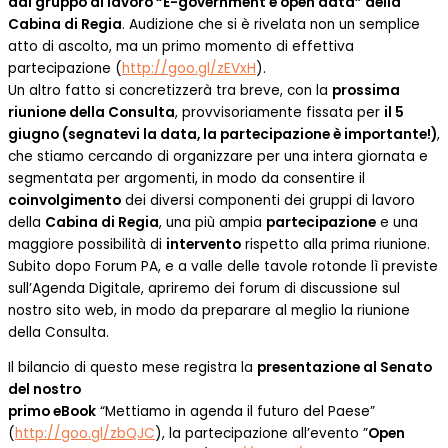
dal gruppo di lavoro “E-government e open data” della
Cabina di Regia
. Audizione che si è rivelata non un semplice
atto di ascolto, ma un primo momento di effettiva
partecipazione (
http://goo.gl/zEVxH
).
Un altro fatto si concretizzerà tra breve, con la
prossima
riunione della Consulta
, provvisoriamente fissata per
il 5
giugno (segnatevi la data, la partecipazione
è importante!)
,
che stiamo cercando di organizzare per una intera giornata e
segmentata per argomenti, in modo da consentire il
coinvolgimento
dei diversi componenti dei gruppi di lavoro
della
Cabina di Regia
, una più ampia
partecipazione
e una
maggiore possibilità di
intervento
rispetto alla prima riunione.
Subito dopo Forum PA, e a valle delle tavole rotonde lì previste
sull’Agenda Digitale, apriremo dei forum di discussione sul
nostro sito web, in modo da preparare al meglio la riunione
della Consulta.
Il bilancio di questo mese registra la
presentazione al Senato
del nostro
primo eBook
“Mettiamo in agenda il futuro del Paese”
(
http://goo.gl/zbQJC
), la partecipazione all’evento ”
Open