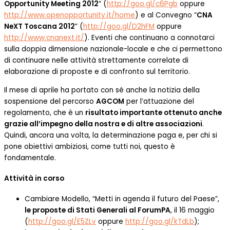
Opportunity Meeting 2012
” (
http://goo.gl/c6Pgb
oppure
http://www.openopportunity.it/home
) e al Convegno “
CNA
NeXT Toscana 2012
” (
http://goo.gl/D2hFM
oppure
http://www.cnanext.it/
). Eventi che continuano a connotarci
sulla doppia dimensione nazionale-locale e che ci permettono
di continuare nelle attività strettamente correlate di
elaborazione di proposte e di confronto sul territorio.
Il mese di aprile ha portato con sé anche la notizia della
sospensione del percorso
AGCOM
per l’attuazione del
regolamento, che è un
risultato importante ottenuto anche
grazie all’impegno della nostra e di altre associazioni
.
Quindi, ancora una volta, la determinazione paga e, per chi si
pone obiettivi ambiziosi, come tutti noi, questo è
fondamentale.
Attività in corso
Cambiare Modello, “Metti in agenda il futuro del Paese”,
le proposte di Stati Generali al ForumPA
, il 16 maggio
(
http://goo.gl/E5ZLv
oppure
http://goo.gl/kTdLb
);