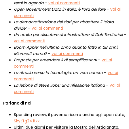
temi in agenda
–
vai ai commenti
Open Government Data in Italia: è l’ora del fare
–
vai ai
commenti
La democratizzazione dei dati per abbattere il “data
divide”
–
vai ai commenti
Un ordito per discutere di Infrastrutture di Dati Territoriali
–
vai ai commenti
Boom Apple: nell’ultimo anno quanto fatto in 28 anni.
Microsoft trema?
–
vai ai commenti
Proposte per emendare il dl semplificazioni
–
vai ai
commenti
La ritrosia verso la tecnologia: un vero cancro
–
vai ai
commenti
La lezione di Steve Jobs: una riflessione italiana
–
vai ai
commenti
Parlano di noi
Spending review, il governo ricorre anche agli open data,
SkytTg24.it>>
Ultimi due giorni per visitare la Mostra dell’Artigianato,