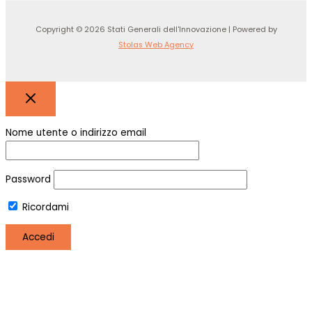
Copyright © 2026 Stati Generali dell'Innovazione | Powered by
Stolas Web Agency
Nome utente o indirizzo email
Password
Ricordami
Registro
Hai perso la password?
Utilizziamo i cookie per essere sicuri che tu possa avere la
migliore esperienza sul nostro sito. Se continui ad utilizzare