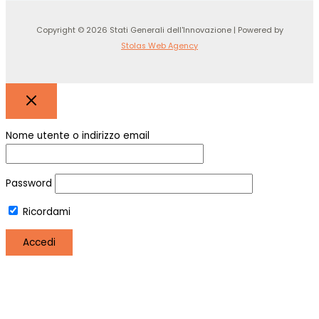
Copyright © 2026 Stati Generali dell'Innovazione | Powered by
Stolas Web Agency
Nome utente o indirizzo email
Password
Ricordami
Registro
Hai perso la password?
Utilizziamo i cookie per essere sicuri che tu possa avere la
migliore esperienza sul nostro sito. Se continui ad utilizzare