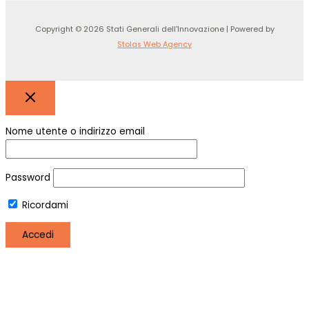
Copyright © 2026 Stati Generali dell'Innovazione | Powered by
Stolas Web Agency
Nome utente o indirizzo email
Password
Ricordami
Registro
Hai perso la password?
Utilizziamo i cookie per essere sicuri che tu possa avere la
migliore esperienza sul nostro sito. Se continui ad utilizzare