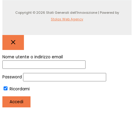
Copyright © 2026 Stati Generali dell'Innovazione | Powered by
Stolas Web Agency
Nome utente o indirizzo email
Password
Ricordami
Registro
Hai perso la password?
Utilizziamo i cookie per essere sicuri che tu possa avere la
migliore esperienza sul nostro sito. Se continui ad utilizzare