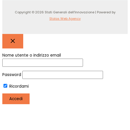
Copyright © 2026 Stati Generali dell'Innovazione | Powered by
Stolas Web Agency
Nome utente o indirizzo email
Password
Ricordami
Registro
Hai perso la password?
Utilizziamo i cookie per essere sicuri che tu possa avere la
migliore esperienza sul nostro sito. Se continui ad utilizzare