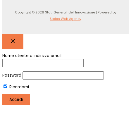
Copyright © 2026 Stati Generali dell'Innovazione | Powered by
Stolas Web Agency
Nome utente o indirizzo email
Password
Ricordami
Registro
Hai perso la password?
Utilizziamo i cookie per essere sicuri che tu possa avere la
migliore esperienza sul nostro sito. Se continui ad utilizzare